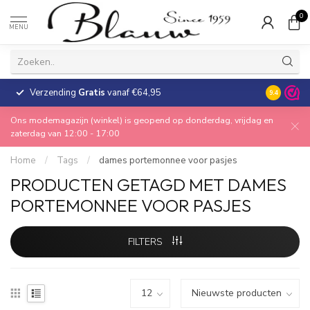
0
MENU
Verzending
Gratis
vanaf €64,95
30 dagen
9.4
Ons modemagazijn (winkel) is geopend op donderdag, vrijdag en
zaterdag van 12:00 - 17:00
Home
/
Tags
/
dames portemonnee voor pasjes
PRODUCTEN GETAGD MET DAMES
PORTEMONNEE VOOR PASJES
FILTERS