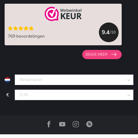
9.4
/10
769 beoordelingen
BEKIJK MEER
€