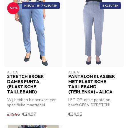
NIEUW ! IN 7 KLEUREN
8 KLEUREN
-50%
ALICA
ALICA
STRETCH BROEK
PANTALON KLASSIEK
DAMES PUNTA
MET ELASTISCHE
(ELASTISCHE
TAILLEBAND
TAILLEBAND)
(TERLENKA) - ALICA
Wij hebben binnenkort een
LET OP: deze pantalon
specifieke maattabel
heeft GEEN STRETCH!
beschikbaar voor deze
Broek valt klein. Bestel 1
€24,97
€34,95
€49,95
stretch bro...
maat grote...