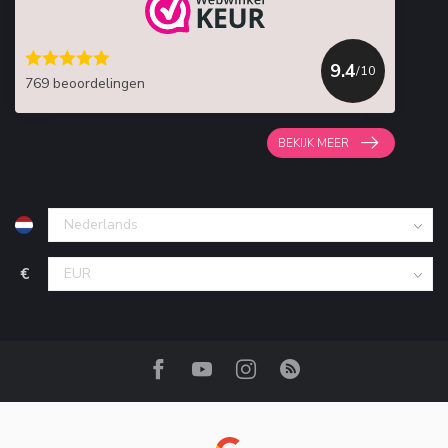
9.4
/10
769 beoordelingen
BEKIJK MEER
€