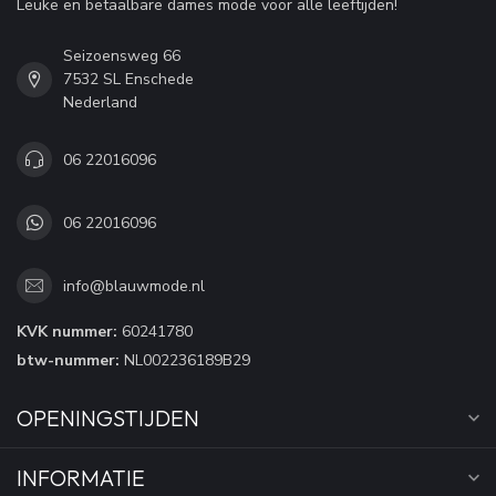
Leuke en betaalbare dames mode voor alle leeftijden!
Seizoensweg 66
7532 SL Enschede
Nederland
06 22016096
06 22016096
info@blauwmode.nl
KVK nummer:
60241780
btw-nummer:
NL002236189B29
OPENINGSTIJDEN
INFORMATIE