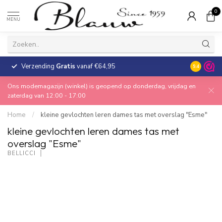
0
MENU
Verzending
Gratis
vanaf €64,95
30 dagen
9.4
Ons modemagazijn (winkel) is geopend op donderdag, vrijdag en
zaterdag van 12:00 - 17:00
Home
/
kleine gevlochten leren dames tas met overslag "Esme"
kleine gevlochten leren dames tas met
overslag "Esme"
BELLICCI