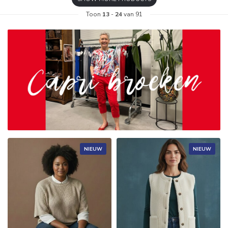
Toon
13
-
24
van 91
NIEUW
NIEUW