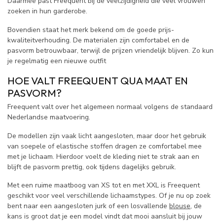
Daarmee past Freequent bij de veelzijdigheid die veel vrouwen
zoeken in hun garderobe.
Bovendien staat het merk bekend om de goede prijs-
kwaliteitverhouding. De materialen zijn comfortabel en de
pasvorm betrouwbaar, terwijl de prijzen vriendelijk blijven. Zo kun
je regelmatig een nieuwe outfit
HOE VALT FREEQUENT QUA MAAT EN
PASVORM?
Freequent valt over het algemeen normaal volgens de standaard
Nederlandse maatvoering.
De modellen zijn vaak licht aangesloten, maar door het gebruik
van soepele of elastische stoffen dragen ze comfortabel mee
met je lichaam. Hierdoor voelt de kleding niet te strak aan en
blijft de pasvorm prettig, ook tijdens dagelijks gebruik.
Met een ruime maatboog van XS tot en met XXL is Freequent
geschikt voor veel verschillende lichaamstypes. Of je nu op zoek
bent naar een aangesloten jurk of een losvallende
blouse
, de
kans is groot dat je een model vindt dat mooi aansluit bij jouw