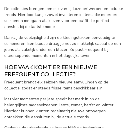
De collecties brengen een mix van tijdloze ontwerpen en actuele
trends. Hierdoor kun je zowel investeren in items die meerdere
seizoenen meegaan als kiezen voor een outfit die perfect
aansluit bij de laatste mode.
Dankzij de veelzijdigheid zijn de kledingstukken eenvoudig te
combineren. Een blouse draag je net zo makkelijk casual op een
jeans als zakelijk onder een blazer. Zo past Freequent bij
uiteenlopende momenten in het dagelijks leven.
HOE VAAK KOMT ER EEN NIEUWE
FREEQUENT COLLECTIE?
Freequent brengt elk seizoen nieuwe aanvullingen op de
collectie, zodat er steeds frisse items beschikbaar zijn.
Met vier momenten per jaar speelt het merk in op de
belangrijkste modeseizoenen: lente, zomer, herfst en winter.
Hierdoor kunnen klanten regelmatig nieuwe ontwerpen
ontdekken die aansluiten bij de actuele trends.
Ondanks de wisselende collecties blijft de herkenbare