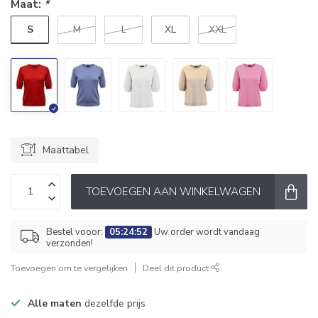
Maat:
*
S
M
L
XL
XXL
Maattabel
TOEVOEGEN AAN WINKELWAGEN
Bestel vooor:
05:24:51
Uw order wordt vandaag
verzonden!
Toevoegen om te vergelijken
Deel dit product
Alle maten
dezelfde prijs