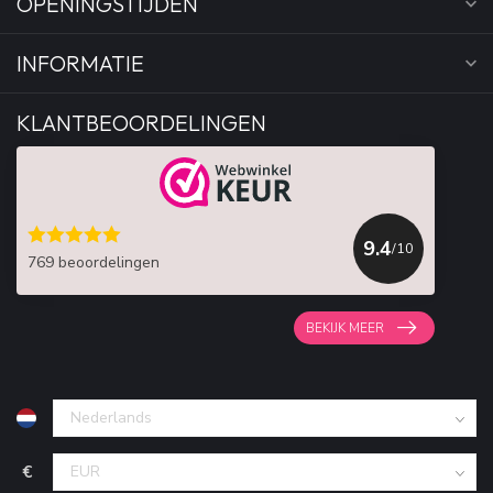
OPENINGSTIJDEN
INFORMATIE
KLANTBEOORDELINGEN
9.4
/10
769 beoordelingen
BEKIJK MEER
€