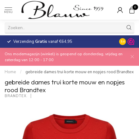
0
MENU
Verzending
Gratis
vanaf €64,95
30 dagen
9.4
Ons modemagazijn (winkel) is geopend op donderdag, vrijdag en
zaterdag van 12:00 - 17:00
Home
/
gebreide dames trui korte mouw en nopjes rood Brandtex
gebreide dames trui korte mouw en nopjes
rood Brandtex
BRANDTEX.