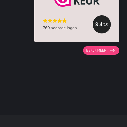
9.4
/10
769 beoordelingen
BEKIJK MEER