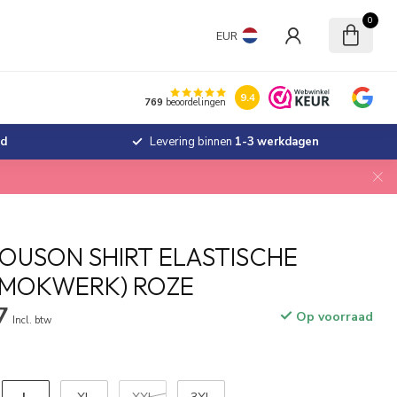
0
EUR
9.4
769
beoordelingen
jd
Levering binnen
1-3 werkdagen
OUSON SHIRT ELASTISCHE
SMOKWERK) ROZE
7
Op voorraad
Incl. btw