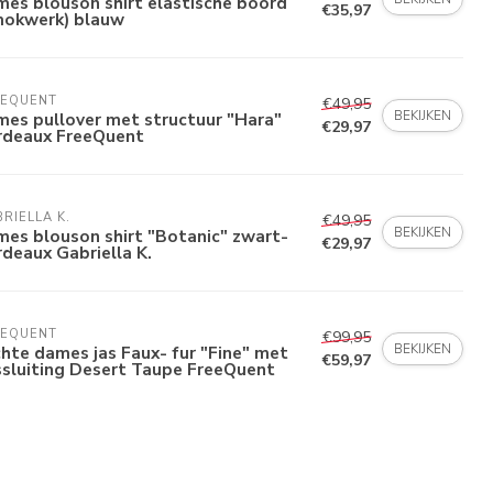
es blouson shirt elastische boord
€35,97
mokwerk) blauw
EEQUENT
€49,95
BEKIJKEN
es pullover met structuur "Hara"
€29,97
rdeaux FreeQuent
RIELLA K.
€49,95
BEKIJKEN
es blouson shirt "Botanic" zwart-
€29,97
deaux Gabriella K.
EEQUENT
€99,95
BEKIJKEN
hte dames jas Faux- fur "Fine" met
€59,97
ssluiting Desert Taupe FreeQuent