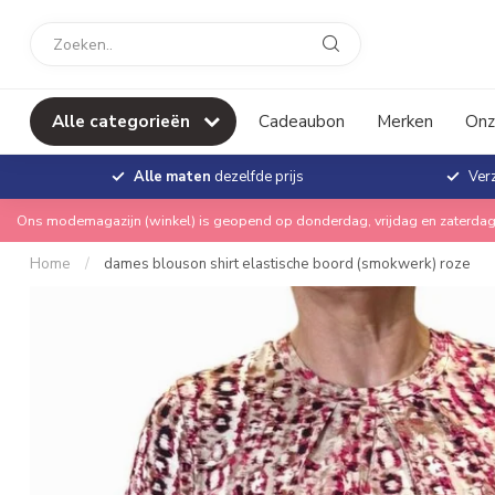
Alle categorieën
Cadeaubon
Merken
Onz
Alle maten
dezelfde prijs
Ver
Ons modemagazijn (winkel) is geopend op donderdag, vrijdag en zaterdag
Home
/
dames blouson shirt elastische boord (smokwerk) roze