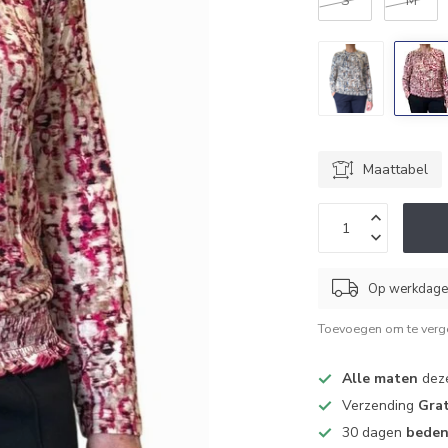
S
M
Maattabel
Op werkdagen
Toevoegen om te verge
Alle maten
deze
Verzending
Grat
30 dagen
beden