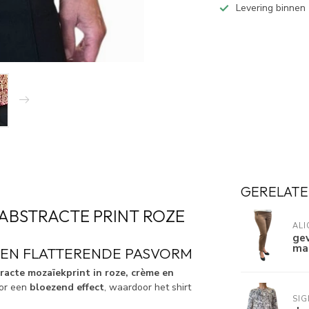
Levering binnen
GERELATE
 ABSTRACTE PRINT ROZE
ALI
ge
maa
 EN FLATTERENDE PASVORM
racte mozaïekprint in roze, crème en
or een
bloezend effect
, waardoor het shirt
SI