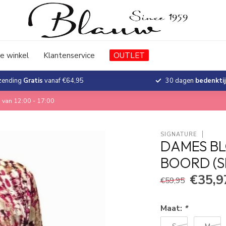
e winkel
Klantenservice
OUTLET
zending
Gratis
vanaf €64,95
30 dagen
bedenkti
 van 12:00 - 17:00
SIGNATURE
DAMES BL
BOORD (
€35,9
€59,95
Maat:
*