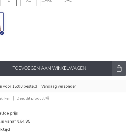
L
XL
XXL
3XL
TOEVOEGEN AAN WINKELWAGEN
 voor 15:00 besteld = Vandaag verzonden
lijken
Deel dit product
lfde prijs
is
vanaf €64,95
ktijd