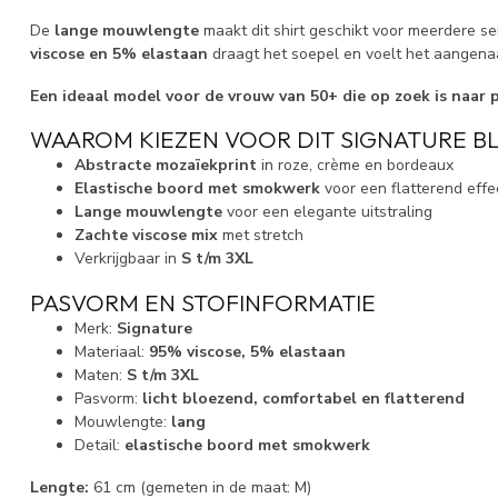
De
lange mouwlengte
maakt dit shirt geschikt voor meerdere s
viscose en 5% elastaan
draagt het soepel en voelt het aangena
Een ideaal model voor de vrouw van 50+ die op zoek is naar p
WAAROM KIEZEN VOOR DIT SIGNATURE B
Abstracte mozaïekprint
in roze, crème en bordeaux
Elastische boord met smokwerk
voor een flatterend effe
Lange mouwlengte
voor een elegante uitstraling
Zachte viscose mix
met stretch
Verkrijgbaar in
S t/m 3XL
PASVORM EN STOFINFORMATIE
Merk:
Signature
Materiaal:
95% viscose, 5% elastaan
Maten:
S t/m 3XL
Pasvorm:
licht bloezend, comfortabel en flatterend
Mouwlengte:
lang
Detail:
elastische boord met smokwerk
Lengte:
61 cm (gemeten in de maat: M)