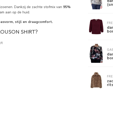
dam
(s
eizoenen. Dankzij de zachte stofmix van
95%
am aan op de huid.
asvorm, stijl en draagcomfort.
FR
dam
LOUSON SHIRT?
bo
ct
GAB
dam
bor
FR
zac
rit