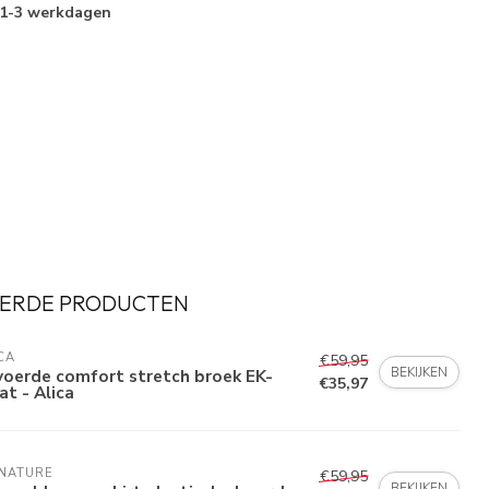
1-3 werkdagen
ERDE PRODUCTEN
CA
€59,95
BEKIJKEN
voerde comfort stretch broek EK-
€35,97
t - Alica
GNATURE
€59,95
BEKIJKEN