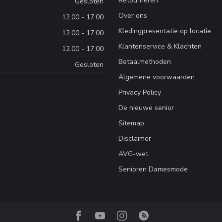
Retourneren
Gesloten
Over ons
12.00 - 17.00
Kledingpresentatie op locatie
12.00 - 17.00
Klantenservice & Klachten
12.00 - 17.00
Betaalmethoden
Gesloten
Algemene voorwaarden
Privacy Policy
De nieuwe senior
Sitemap
Disclaimer
AVG-wet
Senioren Damesmode