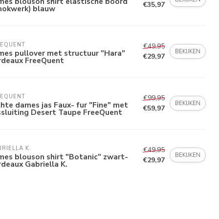
es blouson shirt elastische boord
€35,97
mokwerk) blauw
EEQUENT
€49,95
BEKIJKEN
es pullover met structuur "Hara"
€29,97
rdeaux FreeQuent
EEQUENT
€99,95
BEKIJKEN
hte dames jas Faux- fur "Fine" met
€59,97
ssluiting Desert Taupe FreeQuent
RIELLA K.
€49,95
BEKIJKEN
es blouson shirt "Botanic" zwart-
€29,97
deaux Gabriella K.