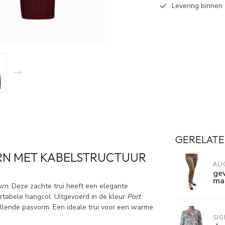
Levering binnen
GERELATE
RN MET KABELSTRUCTUUR
ALI
ge
maa
urn
. Deze zachte trui heeft een elegante
rtabele hangcol. Uitgevoerd in de kleur
Port
llende pasvorm. Een ideale trui voor een warme
SI