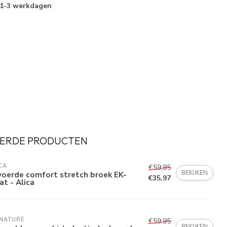
1-3 werkdagen
ERDE PRODUCTEN
CA
€59,95
BEKIJKEN
voerde comfort stretch broek EK-
€35,97
t - Alica
GNATURE
€59,95
BEKIJKEN