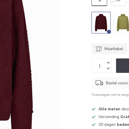
S
M
Maattabel
Bestel vooor
Toevoegen om te verge
Alle maten
deze
Verzending
Grat
30 dagen
beden