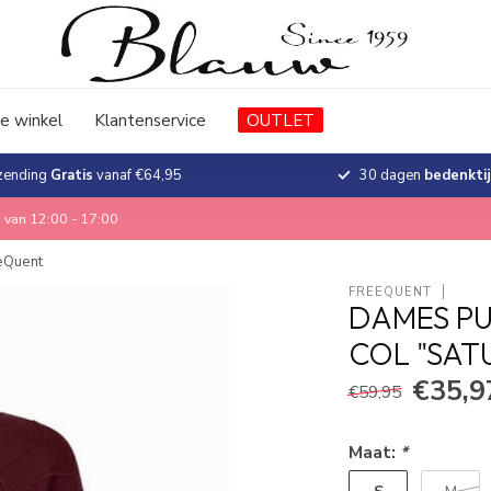
e winkel
Klantenservice
OUTLET
zending
Gratis
vanaf €64,95
30 dagen
bedenkti
 van 12:00 - 17:00
eeQuent
FREEQUENT
DAMES PU
COL "SAT
€35,9
€59,95
Maat:
*