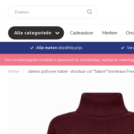
Alle categorieën
Cadeaubon
Merken
Onz
Alle maten
dezelfde prijs
Ver
Ons modemagazijn (winkel) is geopend op donderdag, vrijdag en zaterdag
Home
/
dames pullover kabel- structuur col "Saturn" bordeaux Fr