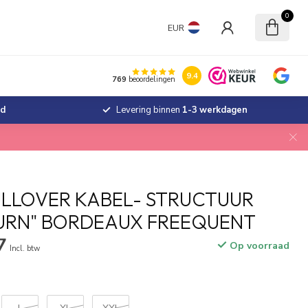
0
EUR
9.4
769
beoordelingen
jd
Levering binnen
1-3 werkdagen
LLOVER KABEL- STRUCTUUR
URN" BORDEAUX FREEQUENT
7
Op voorraad
Incl. btw