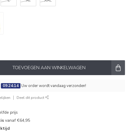
L
XL
XXL
TOEVOEGEN AAN WINKELWAGEN
:
09:24:14
Uw order wordt vandaag verzonden!
lijken
Deel dit product
lfde prijs
is
vanaf €64,95
ktijd