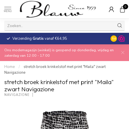
0
MENU
Verzending
Gratis
vanaf €64,95
30 dagen
9.4
Ons modemagazijn (winkel) is geopend op donderdag, vrijdag en
zaterdag van 12:00 - 17:00
Home
/
stretch broek krinkelstof met print "Maila" zwart
Navigazione
stretch broek krinkelstof met print "Maila"
zwart Navigazione
NAVIGAZIONE