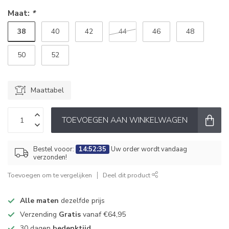
Maat:
*
38
40
42
44
46
48
50
52
Maattabel
TOEVOEGEN AAN WINKELWAGEN
Bestel vooor:
14:52:34
Uw order wordt vandaag
verzonden!
Toevoegen om te vergelijken
Deel dit product
Alle maten
dezelfde prijs
Verzending
Gratis
vanaf €64,95
30 dagen
bedenktijd