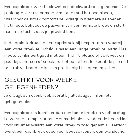
Een capribroek wordt ook wel een driekwartbroek genoemd. De
pijplengte zorgt voor meer ventilatie rond het onderbeen,
waardoor de broek comfortabel draagt in warmere seizoenen.
Het model behoudt de pasvorm van een normale broek en sluit
aan in de taille zoals je gewend bent.
In de praktijk draag je een capribroek bij temperaturen waarbij
een korte broek te luchtig is maar een lange broek te warm. Het
model combineert goed met een
T-shirt
,
blouse
of licht vest en
past bij sandalen of sneakers. Let op de lengte, zodat de pijp niet
te strak valt rond de kuit en prettig blijft bij lopen en zitten.
GESCHIKT VOOR WELKE
GELEGENHEDEN?
Je draagt een capribroek vooral bij alledaagse, informele
gelegenheden.
Een capribroek is luchtiger dan een lange broek en voelt prettig
bij warmere temperaturen. Het model biedt voldoende bedekking
voor situaties waarin een korte broek minder gepast is. Hierdoor
werkt een capribroek goed voor boodschappen, een wandeling,