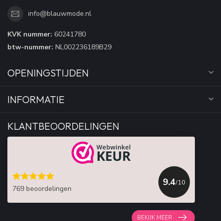
info@blauwmode.nl
KVK nummer:
60241780
btw-nummer:
NL002236189B29
OPENINGSTIJDEN
INFORMATIE
KLANTBEOORDELINGEN
9.4
/10
769 beoordelingen
BEKIJK MEER