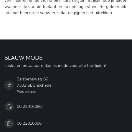
verminderen en de stof sneller laten slijten. Strijken doe je alleen
wanneer de stof dit toelaat en op een lage stand. Berg de broek
op door hem op te vouwen zodat de pijpen niet uitrekken.
BLAUW MODE
Leuke en betaalbare dames mode voor alle leeftijden!
Seizoensweg 66
7532 SL Enschede
Nederland
06 22016096
06 22016096