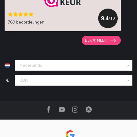
9.4
/10
769 beoordelingen
BEKIJK MEER
€