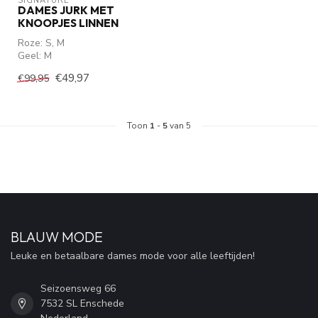
SIGNATURE
DAMES JURK MET
KNOOPJES LINNEN
Roze: S, M
Geel: M
€49,97
€99,95
Toon
1
-
5
van 5
BLAUW MODE
Leuke en betaalbare dames mode voor alle leeftijden!
Seizoensweg 66
7532 SL Enschede