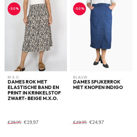
-50%
-50%
M.X.O.
BLAUW
DAMES ROK MET
DAMES SPIJKERROK
ELASTISCHE BAND EN
MET KNOPEN INDIGO
PRINT IN KRINKELSTOF
ZWART- BEIGE M.X.O.
€19,97
€24,97
€39,95
€49,95