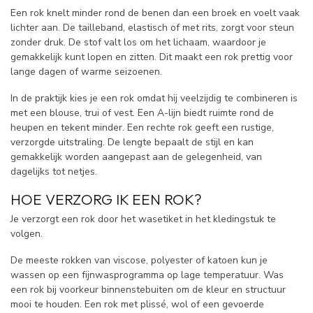
Een rok knelt minder rond de benen dan een broek en voelt vaak
lichter aan. De tailleband, elastisch of met rits, zorgt voor steun
zonder druk. De stof valt los om het lichaam, waardoor je
gemakkelijk kunt lopen en zitten. Dit maakt een rok prettig voor
lange dagen of warme seizoenen.
In de praktijk kies je een rok omdat hij veelzijdig te combineren is
met een blouse, trui of vest. Een A-lijn biedt ruimte rond de
heupen en tekent minder. Een rechte rok geeft een rustige,
verzorgde uitstraling. De lengte bepaalt de stijl en kan
gemakkelijk worden aangepast aan de gelegenheid, van
dagelijks tot netjes.
HOE VERZORG IK EEN ROK?
Je verzorgt een rok door het wasetiket in het kledingstuk te
volgen.
De meeste rokken van viscose, polyester of katoen kun je
wassen op een fijnwasprogramma op lage temperatuur. Was
een rok bij voorkeur binnenstebuiten om de kleur en structuur
mooi te houden. Een rok met plissé, wol of een gevoerde