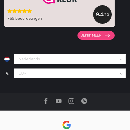
9.4
/10
769 beoordelingen
BEKIJK MEER
€