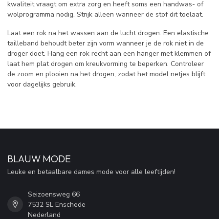
kwaliteit vraagt om extra zorg en heeft soms een handwas- of
wolprogramma nodig. Strijk alleen wanneer de stof dit toelaat.
Laat een rok na het wassen aan de lucht drogen. Een elastische
tailleband behoudt beter zijn vorm wanneer je de rok niet in de
droger doet. Hang een rok recht aan een hanger met klemmen of
laat hem plat drogen om kreukvorming te beperken. Controleer
de zoom en plooien na het drogen, zodat het model netjes blijft
voor dagelijks gebruik.
BLAUW MODE
Leuke en betaalbare dames mode voor alle leeftijden!
Seizoensweg 66
7532 SL Enschede
Nederland