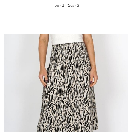
Toon
1
-
2
van 2