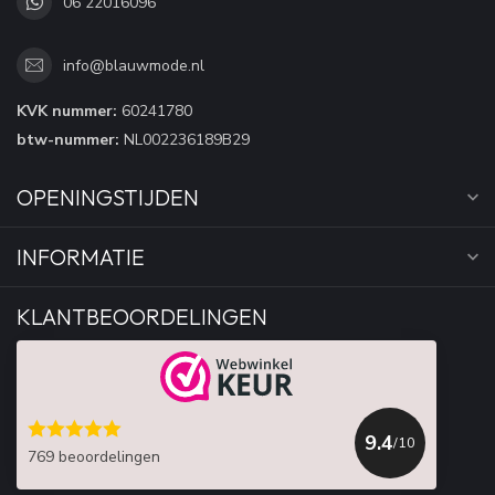
06 22016096
info@blauwmode.nl
KVK nummer:
60241780
btw-nummer:
NL002236189B29
OPENINGSTIJDEN
INFORMATIE
KLANTBEOORDELINGEN
9.4
/10
769 beoordelingen