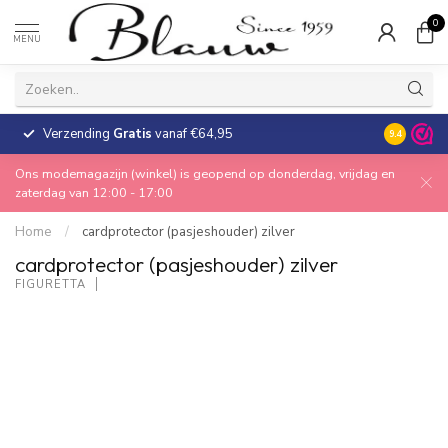
0
MENU
Verzending
Gratis
vanaf €64,95
30 dagen
9.4
Ons modemagazijn (winkel) is geopend op donderdag, vrijdag en
zaterdag van 12:00 - 17:00
Home
/
cardprotector (pasjeshouder) zilver
cardprotector (pasjeshouder) zilver
FIGURETTA