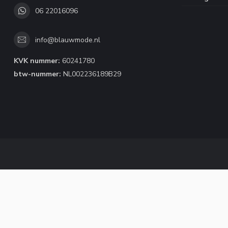
06 22016096
info@blauwmode.nl
KVK nummer:
60241780
btw-nummer:
NL002236189B29