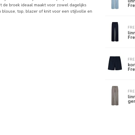
lin
wat de broek ideaal maakt voor zowel dagelijks
Fr
blouse, top, blazer of knit voor een stijlvolle en
FR
lin
Fr
FR
kor
Fr
FR
lin
ge