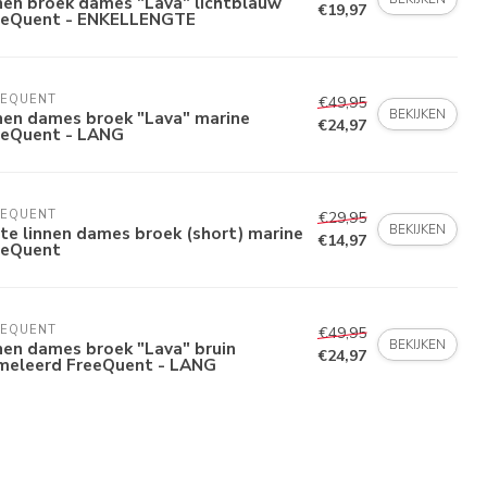
nen broek dames "Lava" lichtblauw
€19,97
eeQuent - ENKELLENGTE
EEQUENT
€49,95
BEKIJKEN
nen dames broek "Lava" marine
€24,97
eeQuent - LANG
EEQUENT
€29,95
BEKIJKEN
te linnen dames broek (short) marine
€14,97
eeQuent
EEQUENT
€49,95
BEKIJKEN
nen dames broek "Lava" bruin
€24,97
meleerd FreeQuent - LANG