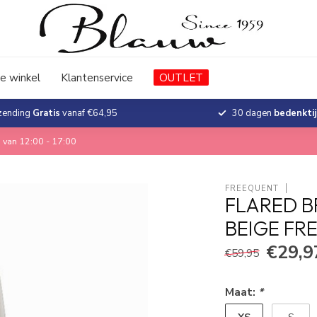
e winkel
Klantenservice
OUTLET
zending
Gratis
vanaf €64,95
30 dagen
bedenkti
 van 12:00 - 17:00
FREEQUENT
FLARED B
BEIGE FR
€29,9
€59,95
Maat:
*