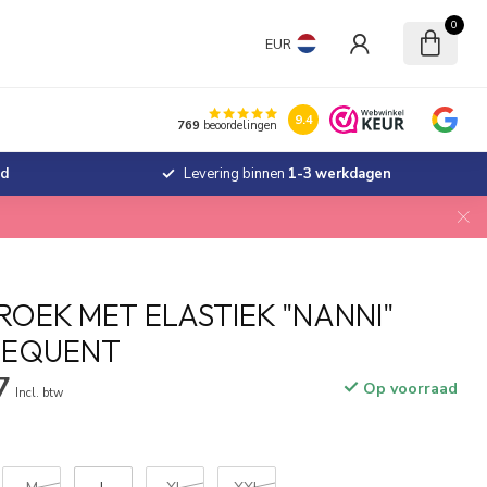
0
EUR
9.4
769
beoordelingen
jd
Levering binnen
1-3 werkdagen
ROEK MET ELASTIEK "NANNI"
EEQUENT
7
Op voorraad
Incl. btw