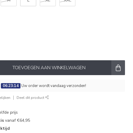
M
L
XL
XXL
TOEVOEGEN AAN WINKELWAGEN
:
06:23:13
Uw order wordt vandaag verzonden!
lijken
Deel dit product
lfde prijs
is
vanaf €64,95
ktijd