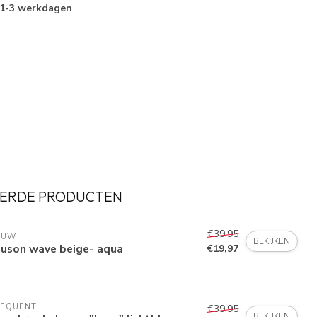
1-3 werkdagen
ERDE PRODUCTEN
€39,95
AUW
BEKIJKEN
ouson wave beige- aqua
€19,97
EEQUENT
€39,95
BEKIJKEN