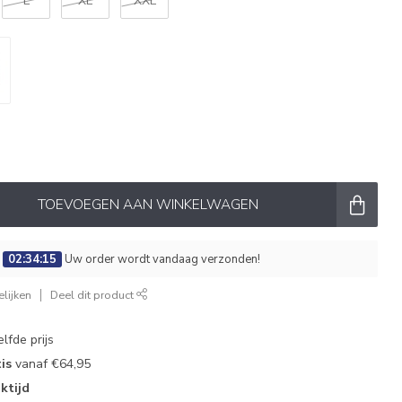
L
XL
XXL
TOEVOEGEN AAN WINKELWAGEN
:
02:34:14
Uw order wordt vandaag verzonden!
lijken
Deel dit product
lfde prijs
is
vanaf €64,95
ktijd