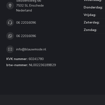
Seizoensweg 66
7532 SL Enschede
Donderdag:
Nederland
Vrijdag:
Zaterdag:
06 22016096
Zondag:
06 22016096
info@blauwmode.nl
KVK nummer:
60241780
btw-nummer:
NL002236189B29