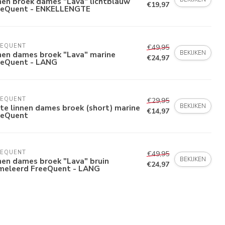
nen broek dames "Lava" lichtblauw
€19,97
eeQuent - ENKELLENGTE
EEQUENT
€49,95
BEKIJKEN
nen dames broek "Lava" marine
€24,97
eeQuent - LANG
EEQUENT
€29,95
BEKIJKEN
te linnen dames broek (short) marine
€14,97
eeQuent
EEQUENT
€49,95
BEKIJKEN
nen dames broek "Lava" bruin
€24,97
meleerd FreeQuent - LANG