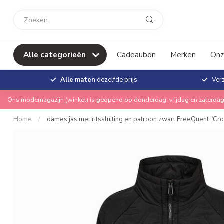
Alle categorieën
Cadeaubon
Merken
Onz
Alle maten
dezelfde prijs
Ver
Ons modemagazijn (winkel) is geopend op donderdag, vrijdag en zaterdag
Home
/
dames jas met ritssluiting en patroon zwart FreeQuent "Cr