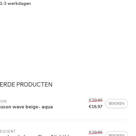
1-3 werkdagen
ERDE PRODUCTEN
€39,95
AUW
BEKIJKEN
ouson wave beige- aqua
€19,97
EEQUENT
€39,95
BEKIJKEN