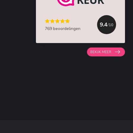
9.4
/10
769 beoordelingen
BEKIJK MEER