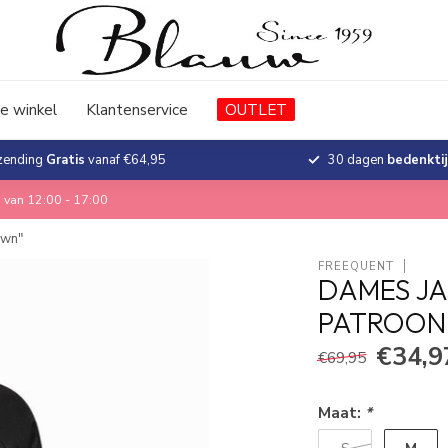
e winkel
Klantenservice
OUTLET
zending
Gratis
vanaf €64,95
30 dagen
bedenkti
 van 12:00 - 17:00
own"
FREEQUENT
DAMES JA
PATROON
€34,9
€69,95
Maat:
*