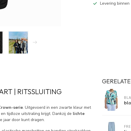
Levering binnen
GERELATE
RT | RITSSLUITING
BL
bl
Crown-serie
. Uitgevoerd in een zwarte kleur met
 tijdloze uitstraling krijgt. Dankzij de
lichte
ele jaar door kunt dragen.
FR
 elastische manchetten en handige steekzakken.