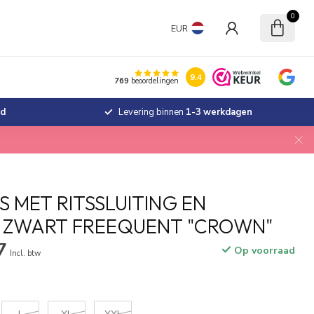
0
EUR
9.4
769
beoordelingen
jd
Levering binnen
1-3 werkdagen
S MET RITSSLUITING EN
 ZWART FREEQUENT "CROWN"
7
Op voorraad
Incl. btw