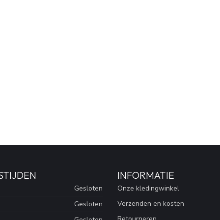
STIJDEN
INFORMATIE
Gesloten
Onze kledingwinkel
Verzenden en kosten
Gesloten
Retourneren
Gesloten