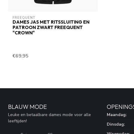
FREEQUENT
DAMES JAS MET RITSSLUITING EN
PATROON ZWART FREEQUENT
"CROWN"
€69,95
BLAUW MODE
OPENING
Leuke en betaalbare dames mode voor alle
Maandag:
leeftijden!
Dinsdag:
Woensdag: