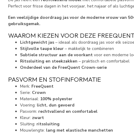
Perfect voor frisse dagen in het voorjaar, het najaar of als luchtig
Een veelzijdige doordraag jas voor de moderne vrouw van 50+,
gebruiksgemak.
WAAROM KIEZEN VOOR DEZE FREEQUENT
Lichtgewicht jas
– ideaal als doordraag jas voor elk seizo
Stijlvolle taupe kleur
– makkelijk te combineren
Subtiele structuur aan de voorkant
voor een moderne lo
Ritssluiting en steekzakken
– praktisch en comfortabel
Onderdeel van de FreeQuent Crown-serie
PASVORM EN STOFINFORMATIE
Merk:
FreeQuent
Serie:
Crown
Materiaal:
100% polyester
Voering:
licht, dun gevoerd
Pasvorm:
rechtvallend en comfortabel
Kleur:
zwart
Sluiting:
ritssluiting
Mouwlengte:
lang met elastische manchetten