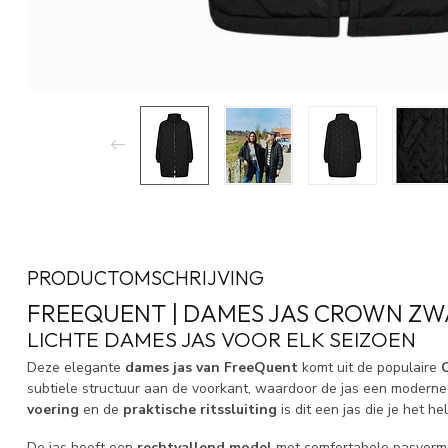
PRODUCTOMSCHRIJVING
FREEQUENT | DAMES JAS CROWN ZWA
LICHTE DAMES JAS VOOR ELK SEIZOEN
Deze elegante
dames jas van FreeQuent
komt uit de populaire
subtiele structuur aan de voorkant, waardoor de jas een moderne en
voering
en de
praktische ritssluiting
is dit een jas die je het h
De jas heeft een
rechtvallend model
met comfortabele pasvorm,