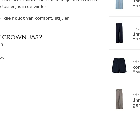
lin
Fr
e tussenjas in de winter.
 die houdt van comfort, stijl en
FR
lin
 CROWN JAS?
Fr
en
ok
FR
kor
Fr
FR
lin
ge