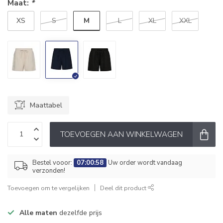
Maat:
*
M
XS
S
L
XL
XXL
Maattabel
TOEVOEGEN AAN WINKELWAGEN
Bestel vooor:
07:00:58
Uw order wordt vandaag
verzonden!
Toevoegen om te vergelijken
Deel dit product
Alle maten
dezelfde prijs