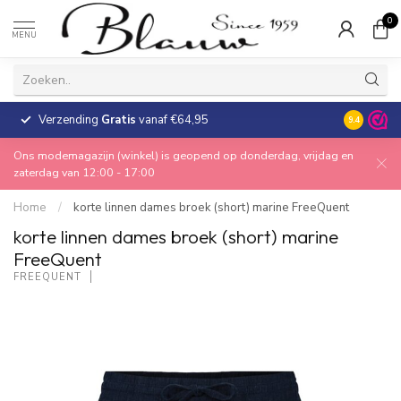
0
MENU
Verzending
Gratis
vanaf €64,95
30 dagen
9.4
Ons modemagazijn (winkel) is geopend op donderdag, vrijdag en
zaterdag van 12:00 - 17:00
Home
/
korte linnen dames broek (short) marine FreeQuent
korte linnen dames broek (short) marine
FreeQuent
FREEQUENT