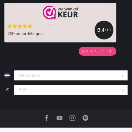
9.4
/10
769 beoordelingen
BEKIJK MEER
€