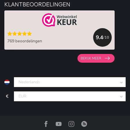
KLANTBEOORDELINGEN
9.4
/10
769 beoordelingen
BEKIJK MEER
€