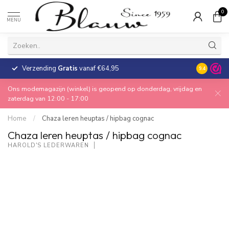
0
MENU
Verzending
Gratis
vanaf €64,95
30 dagen
9.4
Ons modemagazijn (winkel) is geopend op donderdag, vrijdag en
zaterdag van 12:00 - 17:00
Home
/
Chaza leren heuptas / hipbag cognac
Chaza leren heuptas / hipbag cognac
HAROLD'S LEDERWAREN