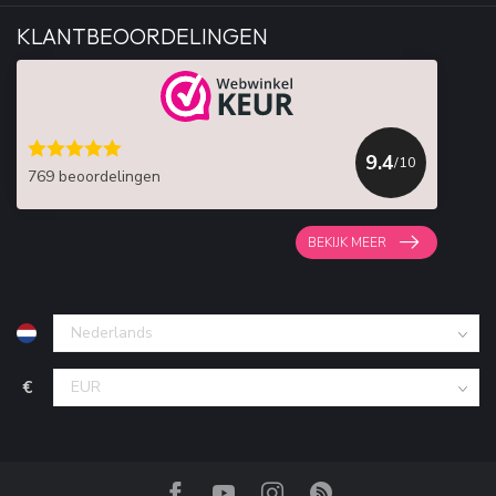
KLANTBEOORDELINGEN
9.4
/10
769 beoordelingen
BEKIJK MEER
€