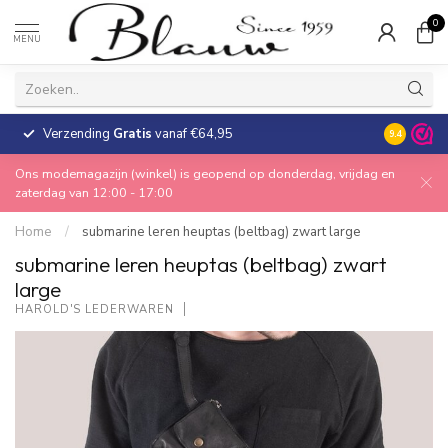
0
MENU
Verzending
Gratis
vanaf €64,95
30 dagen
9.4
Ons modemagazijn (winkel) is geopend op donderdag, vrijdag en
zaterdag van 12:00 - 17:00
Home
/
submarine leren heuptas (beltbag) zwart large
submarine leren heuptas (beltbag) zwart
large
HAROLD'S LEDERWAREN