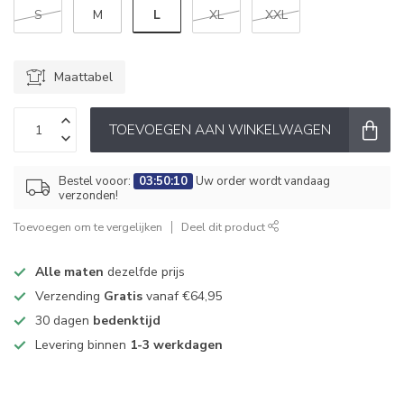
L
S
M
XL
XXL
Maattabel
TOEVOEGEN AAN WINKELWAGEN
Bestel vooor:
03:50:10
Uw order wordt vandaag
verzonden!
Toevoegen om te vergelijken
Deel dit product
Alle maten
dezelfde prijs
Verzending
Gratis
vanaf €64,95
30 dagen
bedenktijd
Levering binnen
1-3 werkdagen