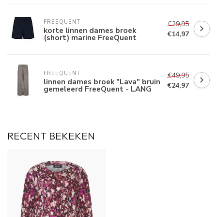
FREEQUENT
€29,95
korte linnen dames broek
€14,97
(short) marine FreeQuent
FREEQUENT
€49,95
linnen dames broek "Lava" bruin
€24,97
gemeleerd FreeQuent - LANG
RECENT BEKEKEN