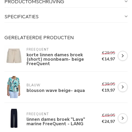
PRODUCTOMSCHRIJVING
SPECIFICATIES
GERELATEERDE PRODUCTEN
FREEQUENT
€29,95
korte linnen dames broek
(short) moonbeam- beige
€14,97
FreeQuent
€39,95
BLAUW
blouson wave beige- aqua
€19,97
FREEQUENT
€49,95
linnen dames broek "Lava"
€24,97
marine FreeQuent - LANG