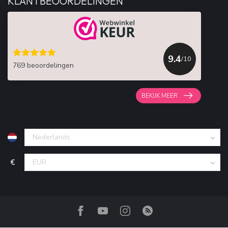
KLANTBEOORDELINGEN
9.4
/10
769 beoordelingen
BEKIJK MEER
€