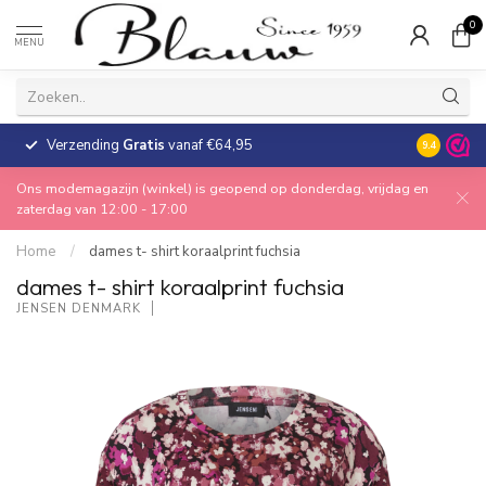
0
MENU
Verzending
Gratis
vanaf €64,95
30 dagen
9.4
Ons modemagazijn (winkel) is geopend op donderdag, vrijdag en
zaterdag van 12:00 - 17:00
Home
/
dames t- shirt koraalprint fuchsia
dames t- shirt koraalprint fuchsia
JENSEN DENMARK