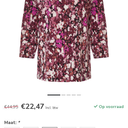
€22,47
€44,95
Op voorraad
Incl. btw
Maat:
*