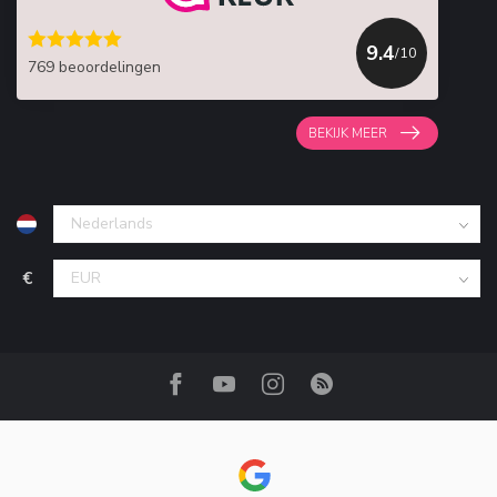
9.4
/10
769 beoordelingen
BEKIJK MEER
€