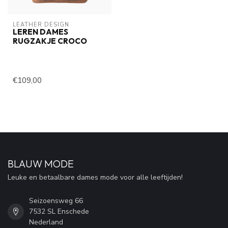
LEATHER DESIGN
LEREN DAMES
RUGZAKJE CROCO
€109,00
BLAUW MODE
Leuke en betaalbare dames mode voor alle leeftijden!
Seizoensweg 66
7532 SL Enschede
Nederland