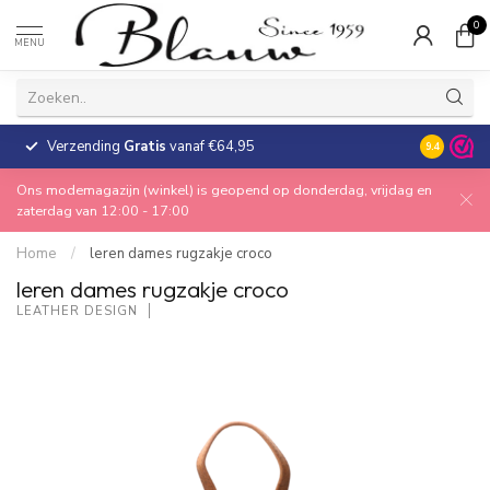
0
MENU
Verzending
Gratis
vanaf €64,95
30 dagen
9.4
Ons modemagazijn (winkel) is geopend op donderdag, vrijdag en
zaterdag van 12:00 - 17:00
Home
/
leren dames rugzakje croco
leren dames rugzakje croco
LEATHER DESIGN