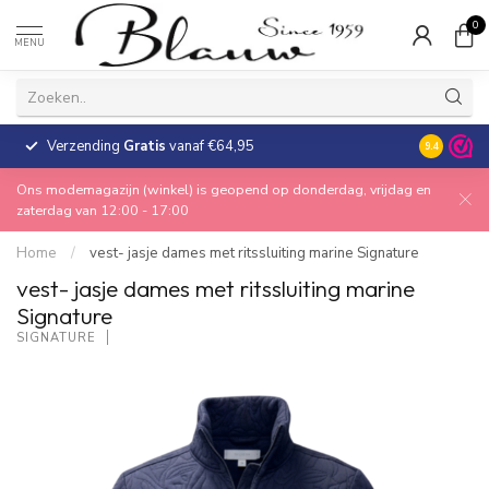
0
MENU
Verzending
Gratis
vanaf €64,95
30 dagen
9.4
Ons modemagazijn (winkel) is geopend op donderdag, vrijdag en
zaterdag van 12:00 - 17:00
Home
/
vest- jasje dames met ritssluiting marine Signature
vest- jasje dames met ritssluiting marine
Signature
SIGNATURE