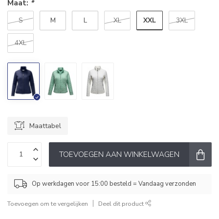
Maat:
*
XXL
S
M
L
XL
3XL
4XL
Maattabel
TOEVOEGEN AAN WINKELWAGEN
Op werkdagen voor 15:00 besteld = Vandaag verzonden
Toevoegen om te vergelijken
Deel dit product