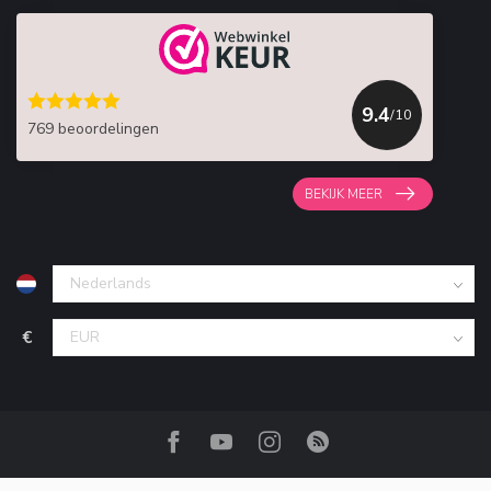
9.4
/10
769 beoordelingen
BEKIJK MEER
€