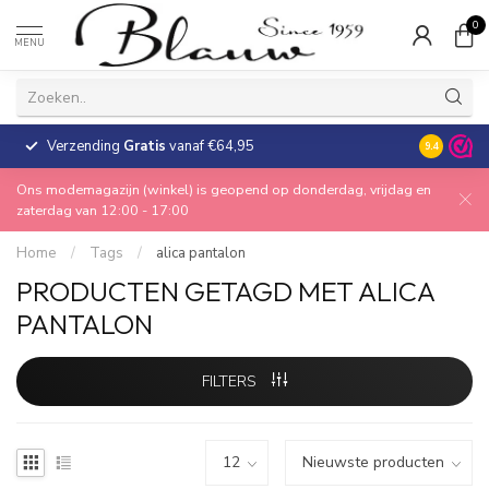
0
MENU
Verzending
Gratis
vanaf €64,95
30 dagen
9.4
Ons modemagazijn (winkel) is geopend op donderdag, vrijdag en
zaterdag van 12:00 - 17:00
Home
/
Tags
/
alica pantalon
PRODUCTEN GETAGD MET ALICA
PANTALON
FILTERS