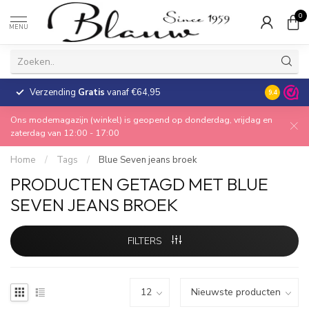
0
MENU
Verzending
Gratis
vanaf €64,95
30 dagen
9.4
Ons modemagazijn (winkel) is geopend op donderdag, vrijdag en
zaterdag van 12:00 - 17:00
Home
/
Tags
/
Blue Seven jeans broek
PRODUCTEN GETAGD MET BLUE
SEVEN JEANS BROEK
FILTERS