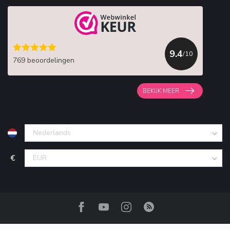
9.4
/10
769 beoordelingen
BEKIJK MEER
€