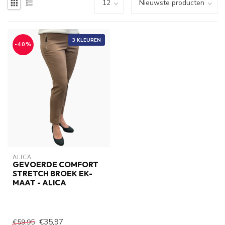
3 KLEUREN
-40%
ALICA
GEVOERDE COMFORT
STRETCH BROEK EK-
MAAT - ALICA
€35,97
€59,95