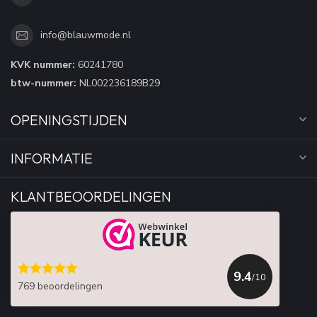
info@blauwmode.nl
KVK nummer:
60241780
btw-nummer:
NL002236189B29
OPENINGSTIJDEN
INFORMATIE
KLANTBEOORDELINGEN
9.4
/10
769 beoordelingen