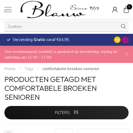
0
MENU
Verzending
Gratis
vanaf €64,95
30 dagen
9.4
Ons modemagazijn (winkel) is geopend op donderdag, vrijdag en
zaterdag van 12:00 - 17:00
Home
/
Tags
/
comfortabele broeken senioren
PRODUCTEN GETAGD MET
COMFORTABELE BROEKEN
SENIOREN
FILTERS