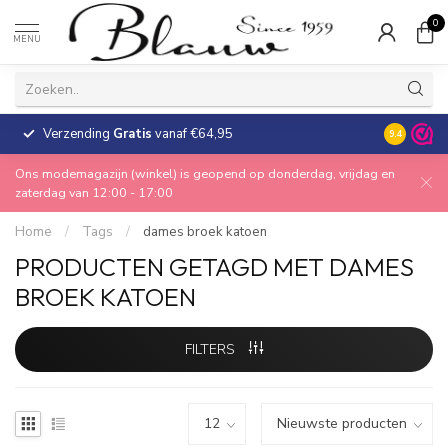
0
MENU
Verzending
Gratis
vanaf €64,95
30 dagen
9.4
Ons modemagazijn (winkel) is geopend op donderdag, vrijdag en
zaterdag van 12:00 - 17:00
Home
/
Tags
/
dames broek katoen
PRODUCTEN GETAGD MET DAMES
BROEK KATOEN
FILTERS