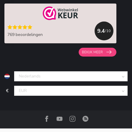
9.4
/10
769 beoordelingen
BEKIJK MEER
€