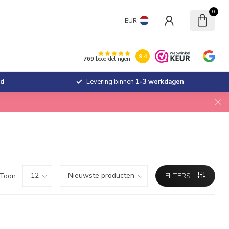
0
EUR
9.4
769
beoordelingen
jd
Levering binnen
1-3 werkdagen
Toon:
FILTERS