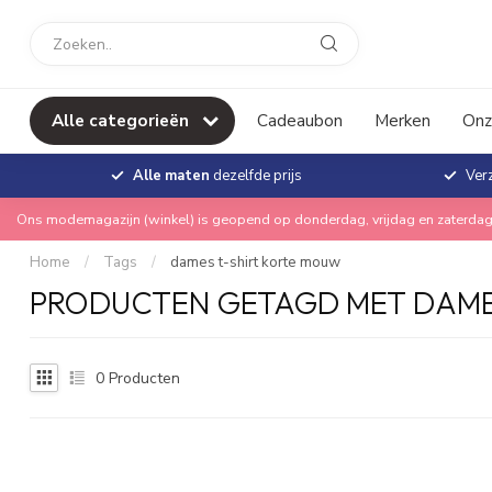
Alle categorieën
Cadeaubon
Merken
Onz
Alle maten
dezelfde prijs
Ver
Ons modemagazijn (winkel) is geopend op donderdag, vrijdag en zaterdag
Home
/
Tags
/
dames t-shirt korte mouw
PRODUCTEN GETAGD MET DAME
0
Producten