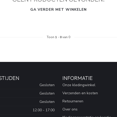
GA VERDER MET WINKELEN
Toon
1
-
0
van 0
STIJDEN
INFORMATIE
Gesloten
Onze kledingwinkel
Verzenden en kosten
Gesloten
Retourneren
Gesloten
Over ons
12.00 - 17.00