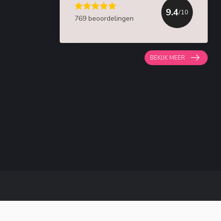
9.4
/10
769 beoordelingen
BEKIJK MEER