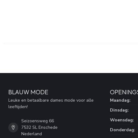
BLAUW MODE
OPENING
Leuke en betaalbare dames mode voor alle
Maandag:
leeftijden!
Dinsdag:
Woensdag:
Seizoensweg 66
7532 SL Enschede
Donderdag:
Nederland