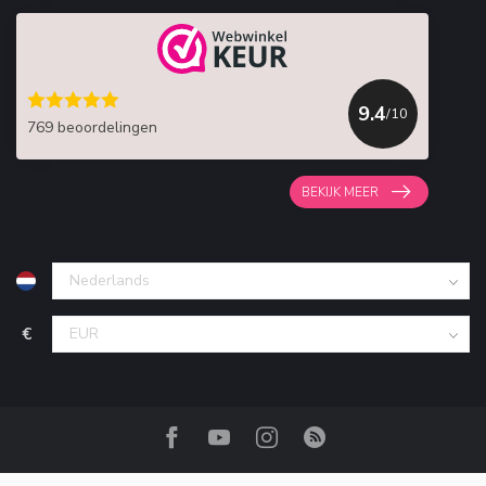
9.4
/10
769 beoordelingen
BEKIJK MEER
€