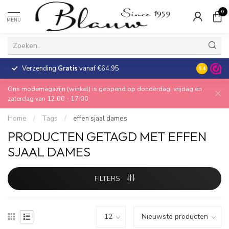
0
MENU
Verzending
Gratis
vanaf €64,95
30 dagen
9.4
Ons modemagazijn (winkel) is geopend op donderdag, vrijdag en
zaterdag van 12:00 - 17:00
Home
/
Tags
/
effen sjaal dames
PRODUCTEN GETAGD MET EFFEN
SJAAL DAMES
FILTERS