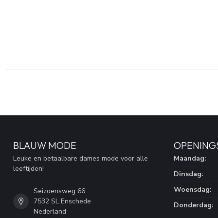
BLAUW MODE
OPENING
Leuke en betaalbare dames mode voor alle
Maandag:
leeftijden!
Dinsdag:
Woensdag:
Seizoensweg 66
7532 SL Enschede
Donderdag:
Nederland