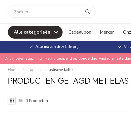
Alle categorieën
Cadeaubon
Merken
Onz
Alle maten
dezelfde prijs
Ver
Ons modemagazijn (winkel) is geopend op donderdag, vrijdag en zaterdag
Home
/
Tags
/
elastische taille
PRODUCTEN GETAGD MET ELAST
0
Producten