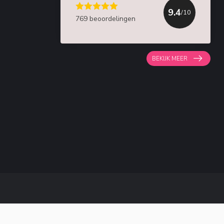
9.4
/10
769 beoordelingen
BEKIJK MEER