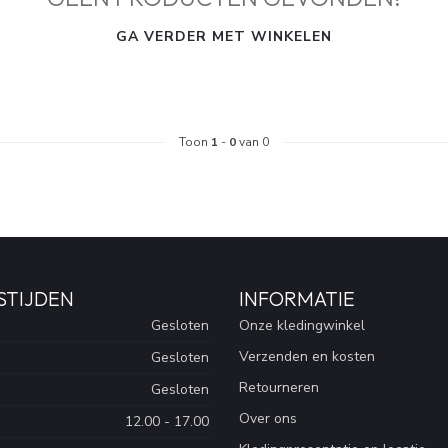
GA VERDER MET WINKELEN
Toon
1
-
0
van 0
STIJDEN
INFORMATIE
Gesloten
Onze kledingwinkel
Verzenden en kosten
Gesloten
Retourneren
Gesloten
Over ons
12.00 - 17.00