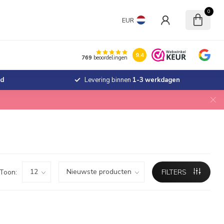
0
EUR
9.4
769
beoordelingen
jd
Levering binnen
1-3 werkdagen
Toon:
FILTERS