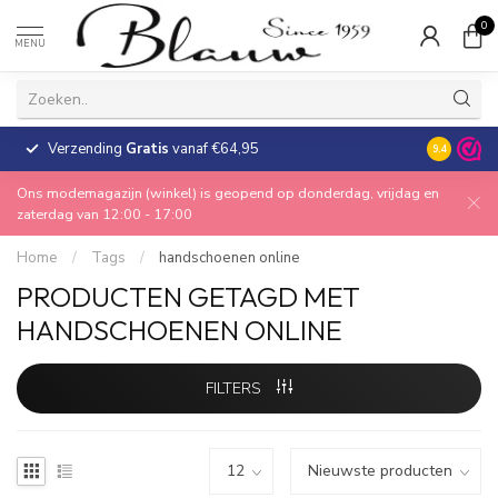
0
MENU
Verzending
Gratis
vanaf €64,95
30 dagen
9.4
Ons modemagazijn (winkel) is geopend op donderdag, vrijdag en
zaterdag van 12:00 - 17:00
Home
/
Tags
/
handschoenen online
PRODUCTEN GETAGD MET
HANDSCHOENEN ONLINE
FILTERS