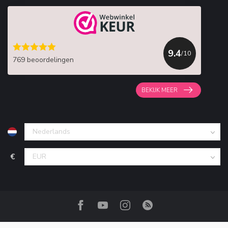
9.4
/10
769 beoordelingen
BEKIJK MEER
€