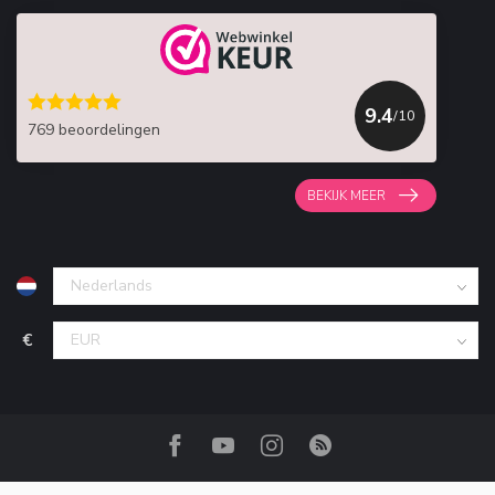
9.4
/10
769 beoordelingen
BEKIJK MEER
€