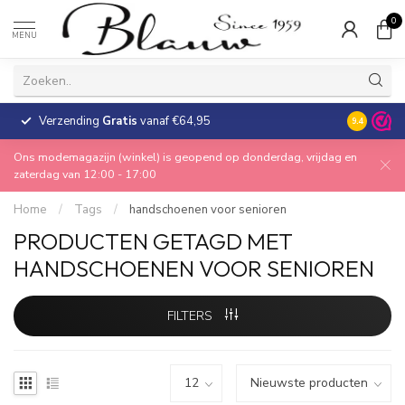
0
MENU
Verzending
Gratis
vanaf €64,95
30 dagen
9.4
Ons modemagazijn (winkel) is geopend op donderdag, vrijdag en
zaterdag van 12:00 - 17:00
Home
/
Tags
/
handschoenen voor senioren
PRODUCTEN GETAGD MET
HANDSCHOENEN VOOR SENIOREN
FILTERS