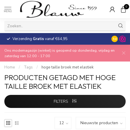
0
MENU
Verzending
Gratis
vanaf €64,95
30 dagen
9.4
Ons modemagazijn (winkel) is geopend op donderdag, vrijdag en
zaterdag van 12:00 - 17:00
Home
/
Tags
/
hoge taille broek met elastiek
PRODUCTEN GETAGD MET HOGE
TAILLE BROEK MET ELASTIEK
FILTERS