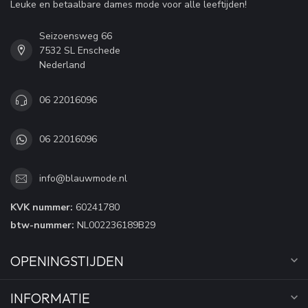
Leuke en betaalbare dames mode voor alle leeftijden!
Seizoensweg 66
7532 SL Enschede
Nederland
06 22016096
06 22016096
info@blauwmode.nl
KVK nummer:
60241780
btw-nummer:
NL002236189B29
OPENINGSTIJDEN
INFORMATIE