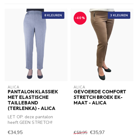
8 KLEUREN
3 KLEUREN
-40%
ALICA
ALICA
PANTALON KLASSIEK
GEVOERDE COMFORT
MET ELASTISCHE
STRETCH BROEK EK-
TAILLEBAND
MAAT - ALICA
(TERLENKA) - ALICA
LET OP: deze pantalon
heeft GEEN STRETCH!
Broek valt klein. Bestel 1
€34,95
€35,97
€59,95
maat grote...