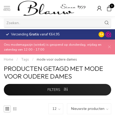
0
MENU
Verzending
Gratis
vanaf €64,95
30 dagen
9.4
Ons modemagazijn (winkel) is geopend op donderdag, vrijdag en
zaterdag van 12:00 - 17:00
Home
/
Tags
/
mode voor oudere dames
PRODUCTEN GETAGD MET MODE
VOOR OUDERE DAMES
FILTERS