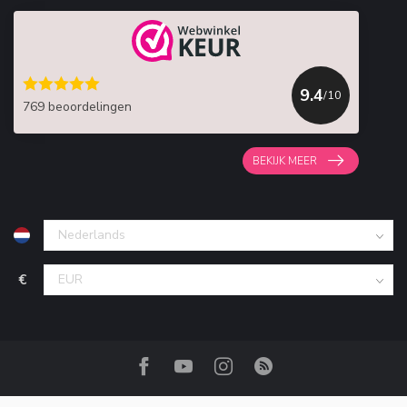
9.4
/10
769 beoordelingen
BEKIJK MEER
€