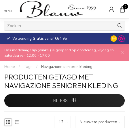
0
MENU
Verzending
Gratis
vanaf €64,95
30 dagen
9.4
Ons modemagazijn (winkel) is geopend op donderdag, vrijdag en
zaterdag van 12:00 - 17:00
Home
/
Tags
/
Navigazione senioren kleding
PRODUCTEN GETAGD MET
NAVIGAZIONE SENIOREN KLEDING
FILTERS