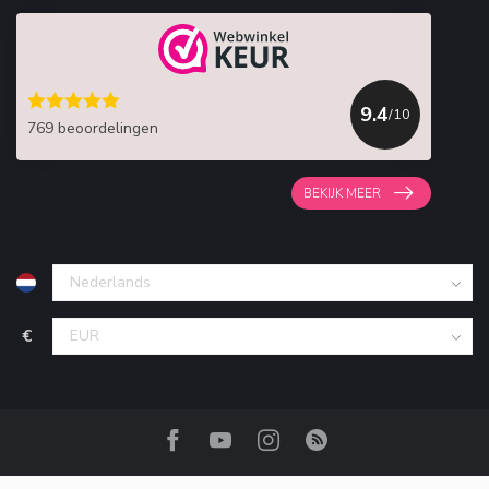
9.4
/10
769 beoordelingen
BEKIJK MEER
€