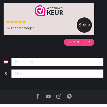
9.4
/10
769 beoordelingen
BEKIJK MEER
€