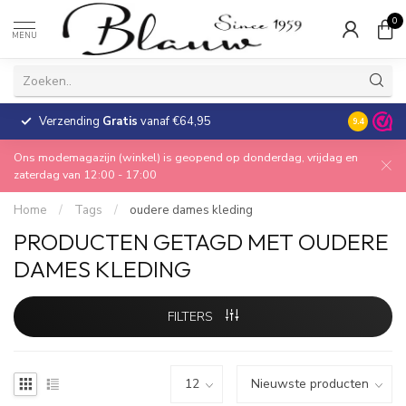
0
MENU
Verzending
Gratis
vanaf €64,95
30 dagen
9.4
Ons modemagazijn (winkel) is geopend op donderdag, vrijdag en
zaterdag van 12:00 - 17:00
Home
/
Tags
/
oudere dames kleding
PRODUCTEN GETAGD MET OUDERE
DAMES KLEDING
FILTERS