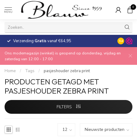
0
MENU
Verzending
Gratis
vanaf €64,95
30 dagen
9.4
Ons modemagazijn (winkel) is geopend op donderdag, vrijdag en
zaterdag van 12:00 - 17:00
Home
/
Tags
/
pasjeshouder zebra print
PRODUCTEN GETAGD MET
PASJESHOUDER ZEBRA PRINT
FILTERS