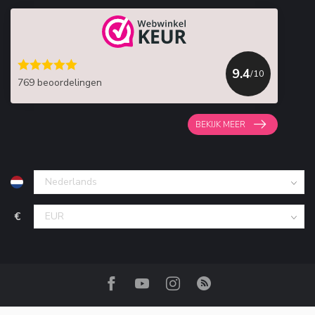
9.4
/10
769 beoordelingen
BEKIJK MEER
€