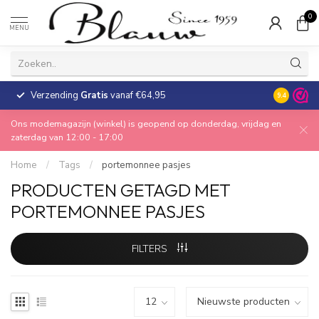
0
MENU
Verzending
Gratis
vanaf €64,95
30 dagen
9.4
Ons modemagazijn (winkel) is geopend op donderdag, vrijdag en
zaterdag van 12:00 - 17:00
Home
/
Tags
/
portemonnee pasjes
PRODUCTEN GETAGD MET
PORTEMONNEE PASJES
FILTERS