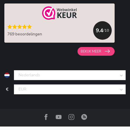
9.4
/10
769 beoordelingen
BEKIJK MEER
€