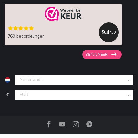
9.4
/10
769 beoordelingen
BEKIJK MEER
€