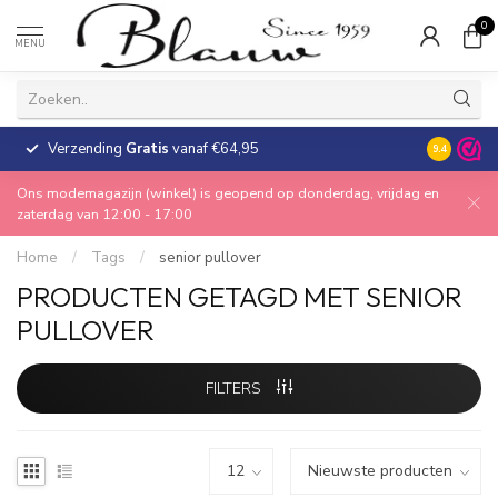
0
MENU
Verzending
Gratis
vanaf €64,95
30 dagen
9.4
Ons modemagazijn (winkel) is geopend op donderdag, vrijdag en
zaterdag van 12:00 - 17:00
Home
/
Tags
/
senior pullover
PRODUCTEN GETAGD MET SENIOR
PULLOVER
FILTERS