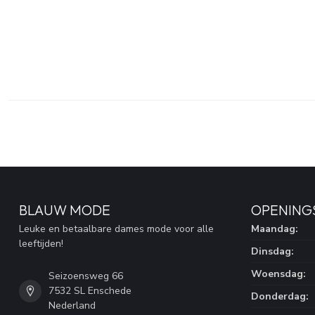
BLAUW MODE
OPENING
Leuke en betaalbare dames mode voor alle
Maandag:
leeftijden!
Dinsdag:
Woensdag:
Seizoensweg 66
7532 SL Enschede
Donderdag:
Nederland