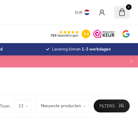
0
EUR
9.4
769
beoordelingen
jd
Levering binnen
1-3 werkdagen
Toon:
FILTERS