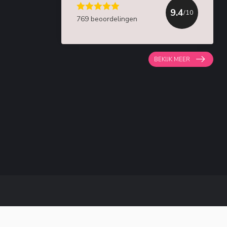
9.4
/10
769 beoordelingen
BEKIJK MEER