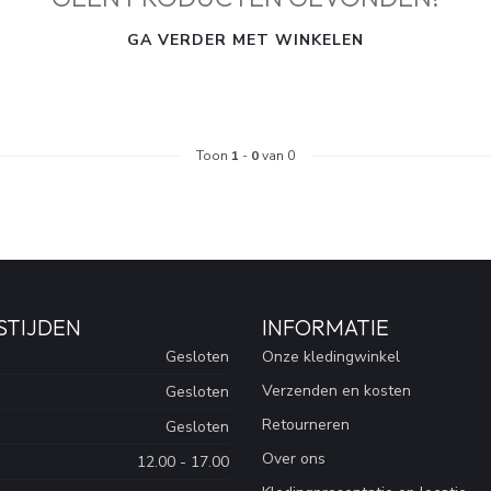
GA VERDER MET WINKELEN
Toon
1
-
0
van 0
STIJDEN
INFORMATIE
Gesloten
Onze kledingwinkel
Verzenden en kosten
Gesloten
Retourneren
Gesloten
Over ons
12.00 - 17.00