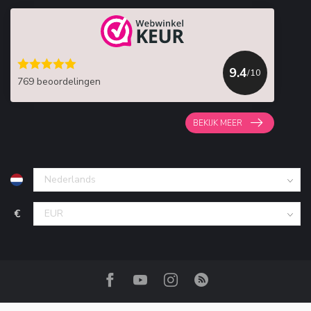
9.4
/10
769 beoordelingen
BEKIJK MEER
€