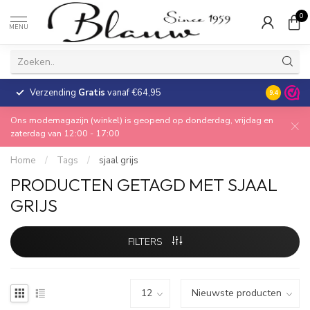
0
MENU
Verzending
Gratis
vanaf €64,95
30 dagen
9.4
Ons modemagazijn (winkel) is geopend op donderdag, vrijdag en
zaterdag van 12:00 - 17:00
Home
/
Tags
/
sjaal grijs
PRODUCTEN GETAGD MET SJAAL
GRIJS
FILTERS