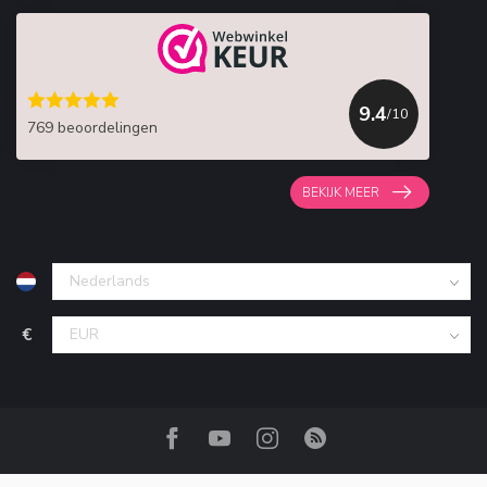
9.4
/10
769 beoordelingen
BEKIJK MEER
€