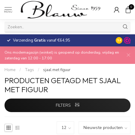
0
MENU
Verzending
Gratis
vanaf €64,95
30 dagen
9.4
Ons modemagazijn (winkel) is geopend op donderdag, vrijdag en
zaterdag van 12:00 - 17:00
Home
/
Tags
/
sjaal met figuur
PRODUCTEN GETAGD MET SJAAL
MET FIGUUR
FILTERS