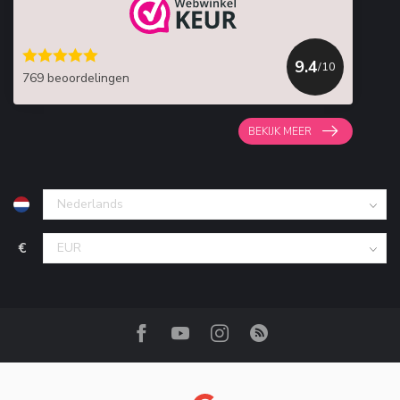
9.4
/10
769 beoordelingen
BEKIJK MEER
€