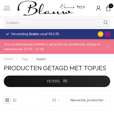
0
MENU
Verzending
Gratis
vanaf €64,95
30 dagen
9.4
Ons modemagazijn (winkel) is geopend op donderdag, vrijdag en
zaterdag van 12:00 - 17:00
Home
/
Tags
/
topjes
PRODUCTEN GETAGD MET TOPJES
FILTERS