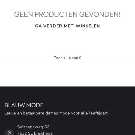
GEEN PRODUCTEN GEVONDEN!
GA VERDER MET WINKELEN
Toon
1
-
0
van 0
BLAUW MODE
Leuke en betaalbare dames mode voor alle leeftijden!
Seizoensweg 66
7532 SL Enschede