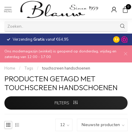
0
MENU
Verzending
Gratis
vanaf €64,95
30 dagen
9.4
Ons modemagazijn (winkel) is geopend op donderdag, vrijdag en
zaterdag van 12:00 - 17:00
Home
/
Tags
/
touchscreen handschoenen
PRODUCTEN GETAGD MET
TOUCHSCREEN HANDSCHOENEN
FILTERS