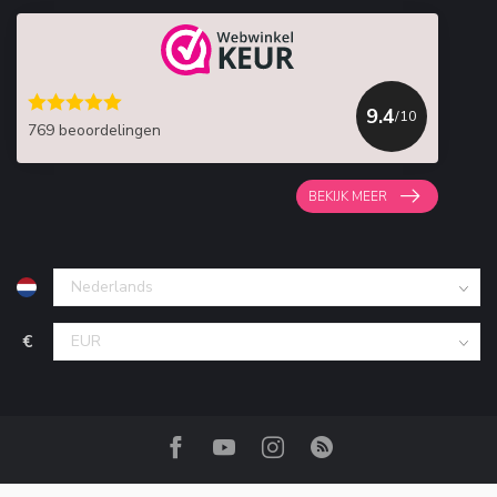
9.4
/10
769 beoordelingen
BEKIJK MEER
€