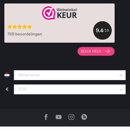
9.4
/10
769 beoordelingen
BEKIJK MEER
€