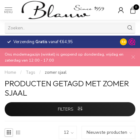
0
MENU
Verzending
Gratis
vanaf €64,95
30 dagen
9.4
Ons modemagazijn (winkel) is geopend op donderdag, vrijdag en
zaterdag van 12:00 - 17:00
Home
/
Tags
/
zomer sjaal
PRODUCTEN GETAGD MET ZOMER
SJAAL
FILTERS