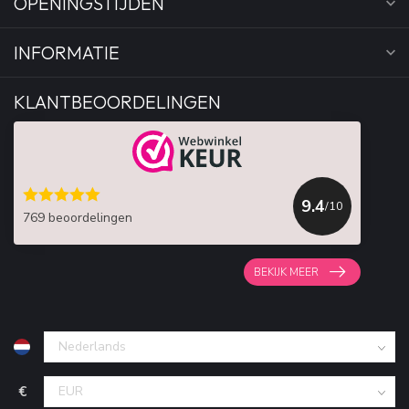
OPENINGSTIJDEN
INFORMATIE
KLANTBEOORDELINGEN
9.4
/10
769 beoordelingen
BEKIJK MEER
€