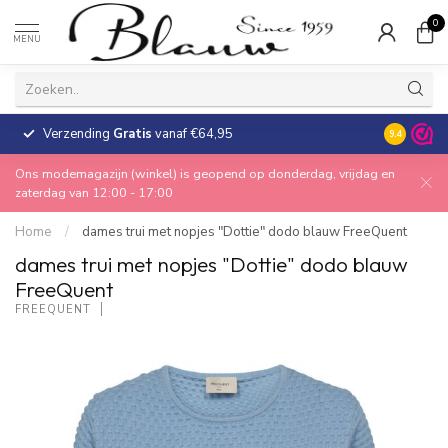
0
MENU
Verzending
Gratis
vanaf €64,95
30 dagen
9.4
Ons modemagazijn (winkel) is geopend op donderdag, vrijdag en
zaterdag van 12:00 - 17:00
Home
/
dames trui met nopjes "Dottie" dodo blauw FreeQuent
dames trui met nopjes "Dottie" dodo blauw
FreeQuent
FREEQUENT