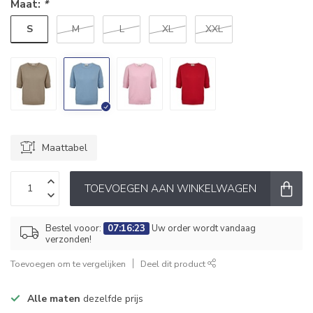
Maat:
*
S
M
L
XL
XXL
Maattabel
TOEVOEGEN AAN WINKELWAGEN
Bestel vooor:
07:16:23
Uw order wordt vandaag
verzonden!
Toevoegen om te vergelijken
Deel dit product
Alle maten
dezelfde prijs