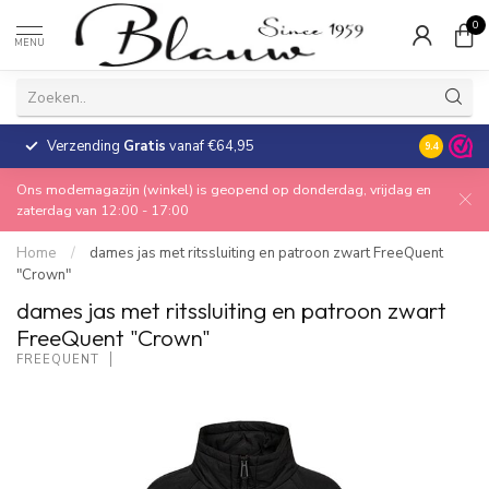
0
MENU
Verzending
Gratis
vanaf €64,95
30 dagen
9.4
Ons modemagazijn (winkel) is geopend op donderdag, vrijdag en
zaterdag van 12:00 - 17:00
Home
/
dames jas met ritssluiting en patroon zwart FreeQuent
"Crown"
dames jas met ritssluiting en patroon zwart
FreeQuent "Crown"
FREEQUENT