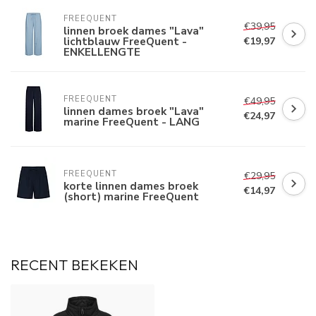
FREEQUENT
€39,95
linnen broek dames "Lava"
lichtblauw FreeQuent -
€19,97
ENKELLENGTE
FREEQUENT
€49,95
linnen dames broek "Lava"
€24,97
marine FreeQuent - LANG
FREEQUENT
€29,95
korte linnen dames broek
€14,97
(short) marine FreeQuent
RECENT BEKEKEN