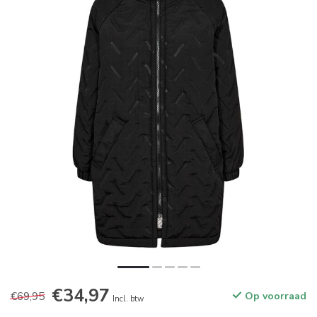
€34,97
€69,95
Op voorraad
Incl. btw