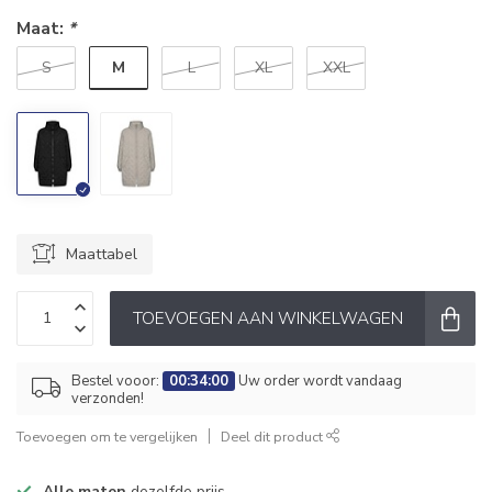
Maat:
*
M
S
L
XL
XXL
Maattabel
TOEVOEGEN AAN WINKELWAGEN
Bestel vooor:
00:34:00
Uw order wordt vandaag
verzonden!
Toevoegen om te vergelijken
Deel dit product
Alle maten
dezelfde prijs