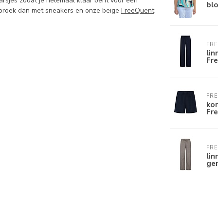
arsjes zodat je helemaal klaar bent voor een
bl
e broek dan met sneakers en onze beige
FreeQuent
FR
lin
Fr
FR
kor
Fr
FR
lin
ge