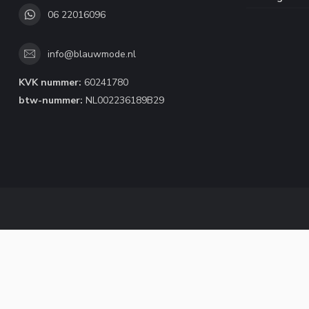
06 22016096
info@blauwmode.nl
KVK nummer:
60241780
btw-nummer:
NL002236189B29