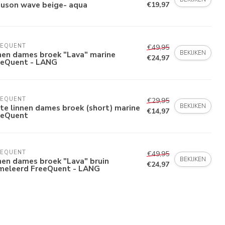
ouson wave beige- aqua
€19,97
EEQUENT
€49,95
BEKIJKEN
nen dames broek "Lava" marine
€24,97
eeQuent - LANG
EEQUENT
€29,95
BEKIJKEN
te linnen dames broek (short) marine
€14,97
eeQuent
EEQUENT
€49,95
BEKIJKEN
nen dames broek "Lava" bruin
€24,97
meleerd FreeQuent - LANG