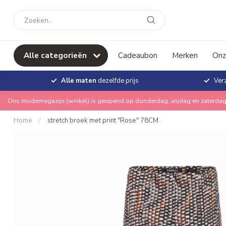
Alle categorieën
Cadeaubon
Merken
Onz
Alle maten
dezelfde prijs
Ver
Ons modemagazijn (winkel) is geopend op donderdag, vrijdag en zaterdag
Home
/
stretch broek met print "Rose" 78CM