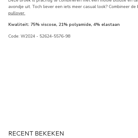
Deze broek is prachtig te combineren met een mooie blouse en la
avondje uit. Toch liever een iets meer casual look? Combineer d
pullover.
Kwaliteit: 75% viscose, 21% polyamide, 4% elastaan
Code: W2024 - 52624-5576-98
RECENT BEKEKEN