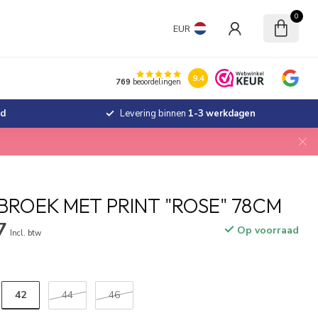
0
EUR
9.4
769
beoordelingen
jd
Levering binnen
1-3 werkdagen
BROEK MET PRINT "ROSE" 78CM
7
Op voorraad
Incl. btw
42
44
46