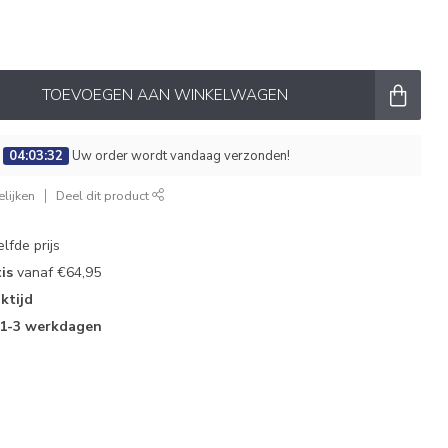
TOEVOEGEN AAN WINKELWAGEN
:
04:03:31
Uw order wordt vandaag verzonden!
lijken
Deel dit product
lfde prijs
is
vanaf €64,95
ktijd
1-3 werkdagen