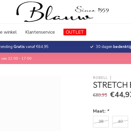
e winkel
Klantenservice
OUTLET
zending
Gratis
vanaf €64,95
30 dagen
bedenkti
 van 12:00 - 17:00
ROBELL
STRETCH 
€44,9
€89,95
Maat:
*
38
40