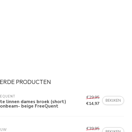
ERDE PRODUCTEN
EEQUENT
€29,95
BEKIJKEN
te linnen dames broek (short)
€14,97
onbeam- beige FreeQuent
€39,95
AUW
BEKIJKEN