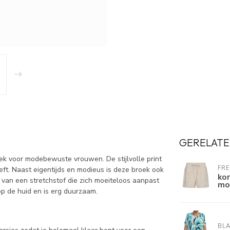
GERELATE
ek voor modebewuste vrouwen. De stijlvolle print
FR
eeft. Naast eigentijds en modieus is deze broek ook
kor
van een stretchstof die zich moeiteloos aanpast
mo
p de huid en is erg duurzaam.
BL