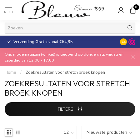
0
MENU
Verzending
Gratis
vanaf €64,95
30 dagen
9.4
Ons modemagazijn (winkel) is geopend op donderdag, vrijdag en
zaterdag van 12:00 - 17:00
Home
/
Zoekresultaten voor stretch broek knopen
ZOEKRESULTATEN VOOR STRETCH
BROEK KNOPEN
FILTERS